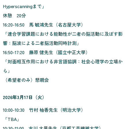
Hyperscanningまで」
休憩 20分
16:20-16:50 馬 毓鴻先生（名古屋大学）
「連合学習課題における能動性が二者の脳活動に及ぼす影
響：脳波による二者脳活動同時計測」
16:50-17:20 藤原 健先生（國立中正大學）
「対面相互作用における非言語協調：社会心理学の立場か
ら」
（希望者のみ）懇親会
2026年3月17日（火）
10:00-10:30 竹村 柚香先生（明治大学）
「TBA」
10:30-11:00 古川 大晃先生（京都工芸繊維大学）